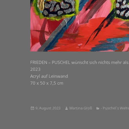
FRIEDEN – PUSCHEL wünscht sich nichts mehr al
2023
Acryl auf Leinwand
70 x 50 x 7,5 cm
Veröffentlicht
Autor
Kategorien
9. August 2023
Martina Groß
- Puschel´s Welte
am