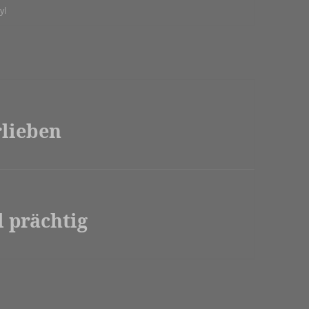
yl
lieben
 prächtig