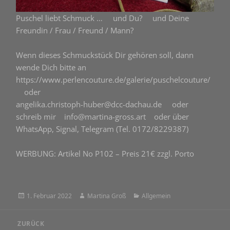
Puschel liebt Schmuck … und Du? und Deine
Freundin / Frau / Freund / Mann?
Wenn dieses Schmuckstück Dir gehören soll, dann
wende Dich bitte an
https://www.perlencouture.de/galerie/puschelcouture/
oder
angelika.christoph-huber@dcc-dachau.de oder
schreib mir info@martina-gross.art oder über
WhatsApp, Signal, Telegram (Tel. 0172/8229387)
WERBUNG: Artikel No P102 – Preis 21€ zzgl. Porto
Veröffentlicht
Autor
Kategorien
1. Februar 2022
Martina Groß
Allgemein
am
Beitragsnavigation
ZURÜCK