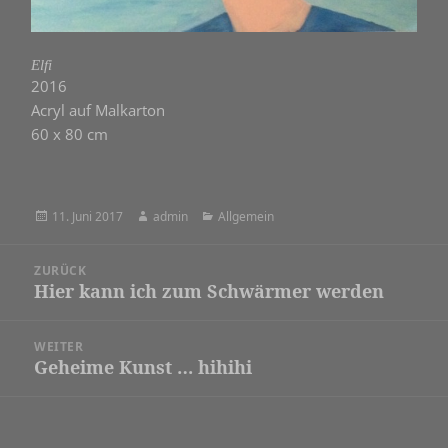
Elfi
2016
Acryl auf Malkarton
60 x 80 cm
Veröffentlicht
Autor
Kategorien
11. Juni 2017
admin
Allgemein
am
Beitragsnavigation
ZURÜCK
Hier kann ich zum Schwärmer werden
Vorheriger
Beitrag:
WEITER
Geheime Kunst … hihihi
Nächster
Beitrag: